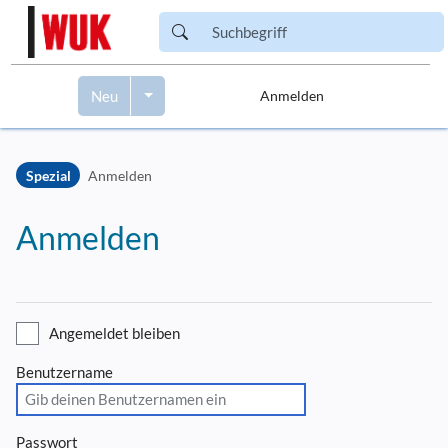
Neu
Anmelden
Zur Kopfleiste
Zur Hauptnavigation
Spezial
Anmelden
Zu den Seitenwerkzeugen
Zum Arbeitsbereich
Anmelden
Angemeldet bleiben
Benutzername
Passwort